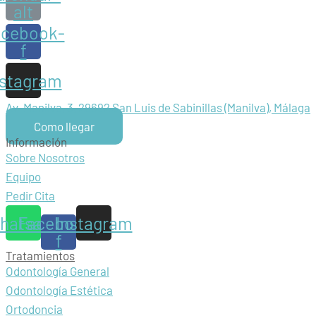
alt
acebook-
f
nstagram
Av. Manilva, 3, 29692 San Luis de Sabinillas (Manilva), Málaga
Como llegar
Información
Sobre Nosotros
Equipo
Pedir Cita
hatsapp
Facebook-
Instagram
f
Tratamientos
Odontología General
Odontología Estética
Ortodoncia