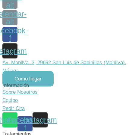
alt
alendar-
alt
cebook-
f
nstagram
Av. Manilva, 3, 29692 San Luis de Sabinillas (Manilva),
Málaga
Como llegar
Información
Sobre Nosotros
Equipo
Pedir Cita
hatsapp
Facebook-
Instagram
f
Tratamientos