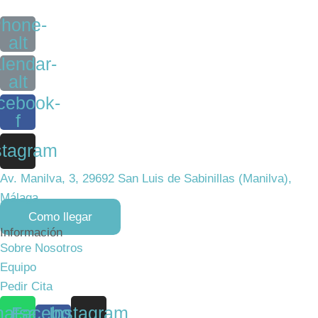
hone-
alt
lendar-
alt
cebook-
f
stagram
Av. Manilva, 3, 29692 San Luis de Sabinillas (Manilva),
Málaga
Como llegar
Información
Sobre Nosotros
Equipo
Pedir Cita
atsapp
Facebook-
Instagram